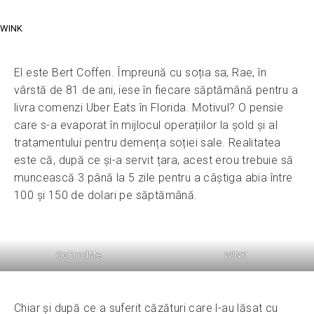
WINK
El este Bert Coffen. Împreună cu soția sa, Rae, în
vârstă de 81 de ani, iese în fiecare săptămână pentru a
livra comenzi Uber Eats în Florida. Motivul? O pensie
care s-a evaporat în mijlocul operațiilor la șold și al
tratamentului pentru demența soției sale. Realitatea
este că, după ce și-a servit țara, acest erou trebuie să
muncească 3 până la 5 zile pentru a câștiga abia între
100 și 150 de dolari pe săptămână.
GoFundMe
WINK
Chiar și după ce a suferit căzături care l-au lăsat cu