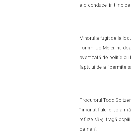
a o conduce, în timp ce
Minorul a fugit de la loc
Tommi Jo Mejer, nu doar
avertizată de poliție cu 
faptului de a-i permite 
Procurorul Todd Spitzer,
înmânat fiului ei „o arm
refuze să-și tragă copiii
oameni.