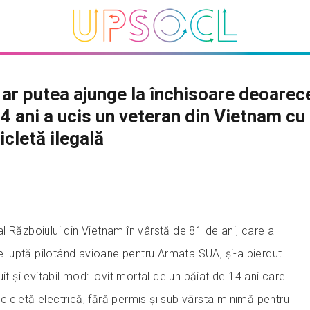
r putea ajunge la închisoare deoarece
14 ani a ucis un veteran din Vietnam cu
cletă ilegală
l Războiului din Vietnam în vârstă de 81 de ani, care a
de luptă pilotând avioane pentru Armata SUA, și-a pierdut
it și evitabil mod: lovit mortal de un băiat de 14 ani care
icletă electrică, fără permis și sub vârsta minimă pentru