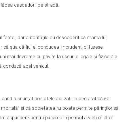
 făcea cascadorii pe stradă.
ul faptei, dar autoritățile au descoperit că mama lui,
 că știa că fiul ei conducea imprudent, ci fusese
luni mai devreme cu privire la riscurile legale și fizice ale
să conducă acel vehicul.
 când a anunțat posibilele acuzații, a declarat că i-a
ă mortală” și că societatea nu poate permite părinților să
 la răspundere pentru punerea în pericol a vieților altor