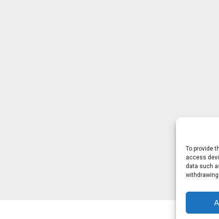
To provide t
access devic
data such as
withdrawing
A