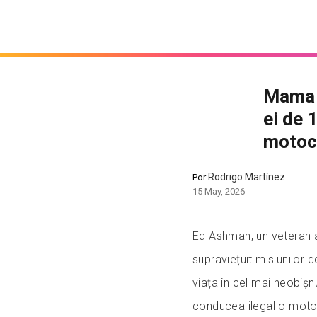
Mama a
ei de 
motoci
Rodrigo Martínez
Por
15 May, 2026
Ed Ashman, un veteran a
supraviețuit misiunilor 
viața în cel mai neobișnu
conducea ilegal o motoc