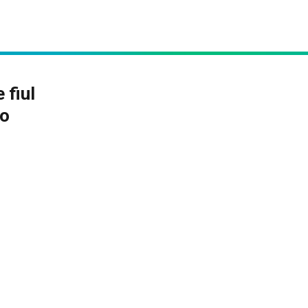
 fiul
 o