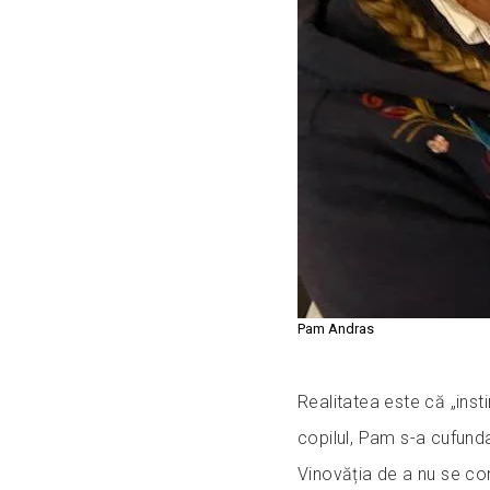
Pam Andras
Realitatea este că „inst
copilul, Pam s-a cufunda
Vinovăția de a nu se con