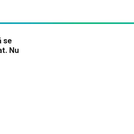
ă se
at. Nu