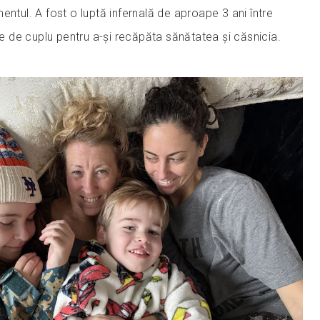
entul. A fost o luptă infernală de aproape 3 ani între
pie de cuplu pentru a-și recăpăta sănătatea și căsnicia.