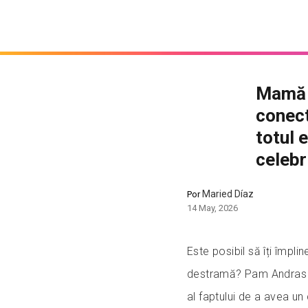
Mamă d
conect
totul 
celebr
Maried Díaz
Por
14 May, 2026
Este posibil să îți împli
destramă? Pam Andras d
al faptului de a avea un 