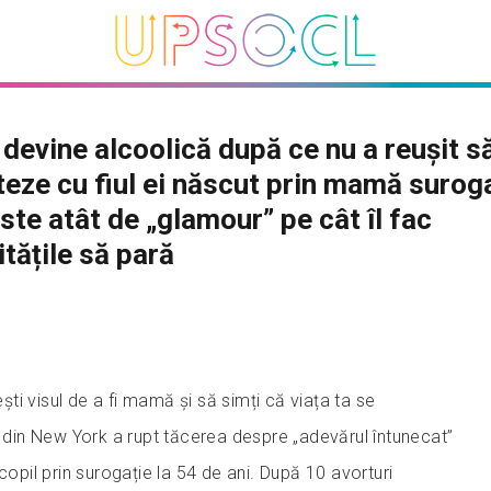
evine alcoolică după ce nu a reușit s
eze cu fiul ei născut prin mamă surog
este atât de „glamour” pe cât îl fac
itățile să pară
nești visul de a fi mamă și să simți că viața ta se
in New York a rupt tăcerea despre „adevărul întunecat”
copil prin surogație la 54 de ani. După 10 avorturi