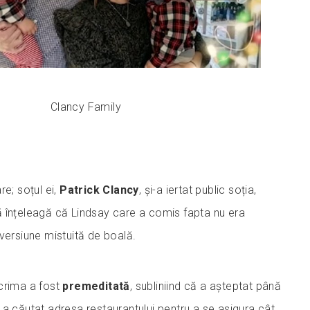
Clancy Family
re; soțul ei,
Patrick Clancy
, și-a iertat public soția,
 înțeleagă că Lindsay care a comis fapta nu era
versiune mistuită de boală.
crima a fost
premeditată
, subliniind că a așteptat până
 a căutat adresa restaurantului pentru a se asigura cât