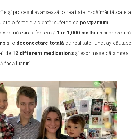
iile și procesul avansează, o realitate înspăimântătoare a
 nu era o femeie violentă; suferea de
postpartum
e extremă care afectează
1 in 1,000 mothers
și provoacă
ons
și o
deconectare totală
de realitate. Lindsay căutase
ail de
12 different medications
și exprimase că simțea
ă facă lucruri.