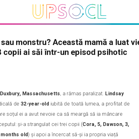
au monstru? Această mamă a luat vie
3 copii ai săi într-un episod psihotic
l
Duxbury, Massachusetts
, a rămas paralizat.
Lindsay
dicală de
32-year-old
iubită de toată lumea, a profitat de
re soțul ei a avut nevoie ca să meargă să ia mâncare
utul: și-a strangulat cei trei copii (
Cora, 5, Dawson, 3,
 8 months old
) și apoi a încercat să-și ia propria viață