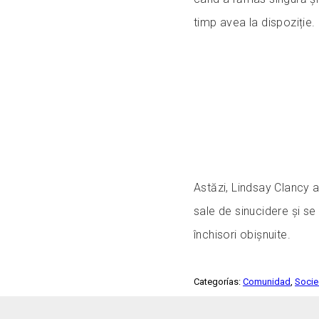
timp avea la dispoziție.
Astăzi, Lindsay Clancy a
sale de sinucidere și se a
închisori obișnuite.
Categorías:
Comunidad
,
Soci