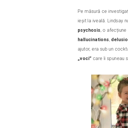
Pe măsură ce investigaț
ieșit la iveală. Lindsay
psychosis
, o afecțiun
hallucinations
,
delusi
ajutor, era sub un cockt
„voci”
care îi spuneau s