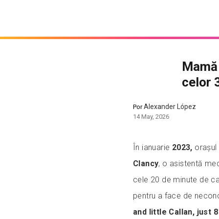
Mamă s
celor 
Alexander López
Por
14 May, 2026
În ianuarie
2023,
orașu
Clancy
, o asistentă me
cele 20 de minute de ca
pentru a face de neconcep
and little Callan, just