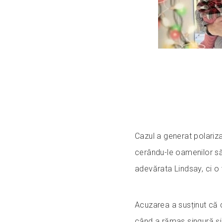
Cazul a generat polariza
cerându-le oamenilor să
adevărata Lindsay, ci o 
Acuzarea a susținut că 
când a rămas singură și