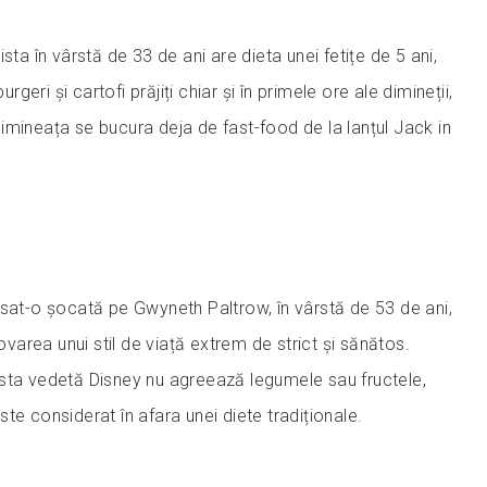
sta în vârstă de 33 de ani are dieta unei fetițe de 5 ani,
eri și cartofi prăjiți chiar și în primele ore ale dimineții,
imineața se bucura deja de fast-food de la lanțul Jack in
ăsat-o șocată pe Gwyneth Paltrow, în vârstă de 53 de ani,
area unui stil de viață extrem de strict și sănătos.
sta vedetă Disney nu agreează legumele sau fructele,
te considerat în afara unei diete tradiționale.