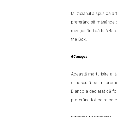
Muzicianul a spus că arti
preferând să mănânce burg
menționând că la 6:45 d
the Box.
GC Images
Această mărturisire a l
cunoscută pentru promov
Blanco a declarat că fo
preferând tot ceea ce es