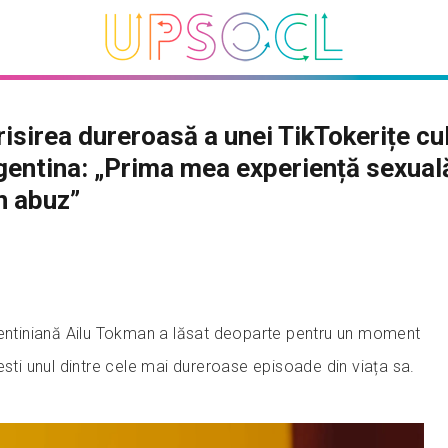
isirea dureroasă a unei TikTokerițe cu
gentina: „Prima mea experiență sexual
n abuz”
gentiniană Ailu Tokman a lăsat deoparte pentru un moment
esti unul dintre cele mai dureroase episoade din viața sa.