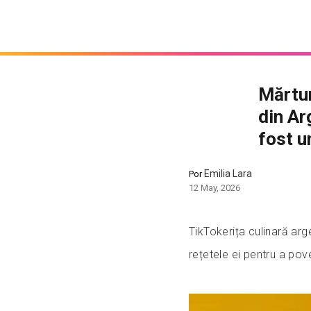
Mărtur
din Ar
fost u
Emilia Lara
Por
12 May, 2026
TikTokerița culinară ar
rețetele ei pentru a pov