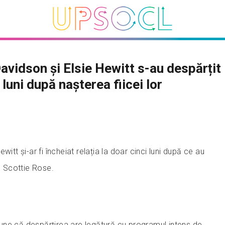
avidson și Elsie Hewitt s-au despărțit 
 luni după nașterea fiicei lor
witt și-ar fi încheiat relația la doar cinci luni după ce au
r, Scottie Rose.
 spune că despărțirea are legătură cu programul intens de