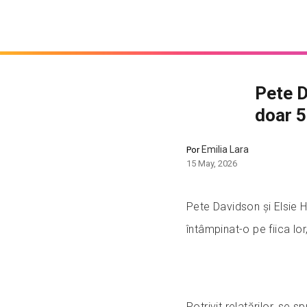
Pete D
doar 5
Emilia Lara
Por
15 May, 2026
Pete Davidson și Elsie He
întâmpinat-o pe fiica lo
Potrivit relatărilor, se