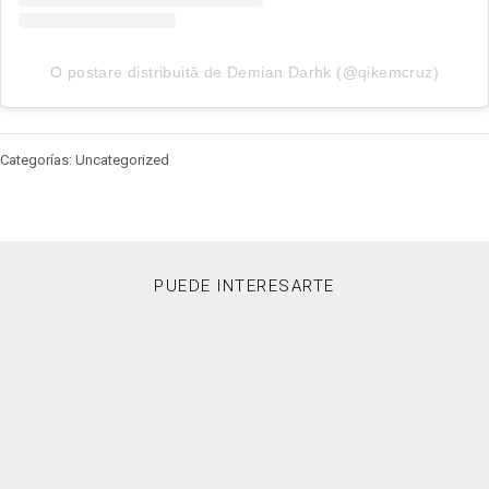
O postare distribuită de Demian Darhk (@qikemcruz)
Categorías: Uncategorized
PUEDE INTERESARTE