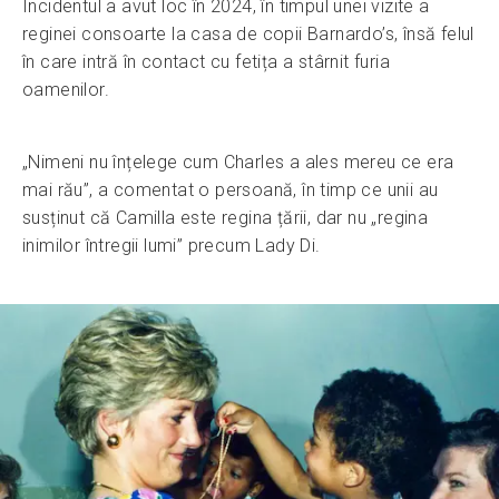
Incidentul a avut loc în 2024, în timpul unei vizite a
reginei consoarte la casa de copii Barnardo’s, însă felul
în care intră în contact cu fetița a stârnit furia
oamenilor.
„Nimeni nu înțelege cum Charles a ales mereu ce era
mai rău”, a comentat o persoană, în timp ce unii au
susținut că Camilla este regina țării, dar nu „regina
inimilor întregii lumi” precum Lady Di.