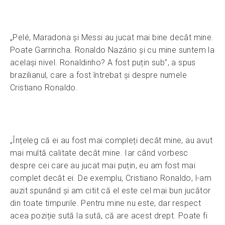
„Pelé, Maradona și Messi au jucat mai bine decât mine.
Poate Garrincha. Ronaldo Nazário și cu mine suntem la
același nivel. Ronaldinho? A fost puțin sub”, a spus
brazilianul, care a fost întrebat și despre numele
Cristiano Ronaldo.
„Înțeleg că ei au fost mai compleți decât mine, au avut
mai multă calitate decât mine. Iar când vorbesc
despre cei care au jucat mai puțin, eu am fost mai
complet decât ei. De exemplu, Cristiano Ronaldo, l-am
auzit spunând și am citit că el este cel mai bun jucător
din toate timpurile. Pentru mine nu este, dar respect
acea poziție sută la sută, că are acest drept. Poate fi