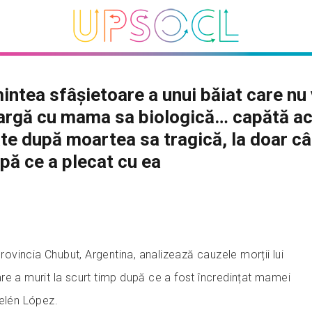
ntea sfâșietoare a unui băiat care nu 
argă cu mama sa biologică… capătă a
te după moartea sa tragică, la doar c
upă ce a plecat cu ea
provincia Chubut, Argentina, analizează cauzele morții lui
re a murit la scurt timp după ce a fost încredințat mamei
Belén López.