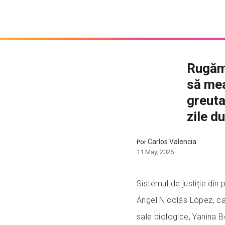
Rugămi
să me
greuta
zile d
Carlos Valencia
Por
11 May, 2026
Sistemul de justiție din 
Ángel Nicolás López, ca
sale biologice, Yanina 