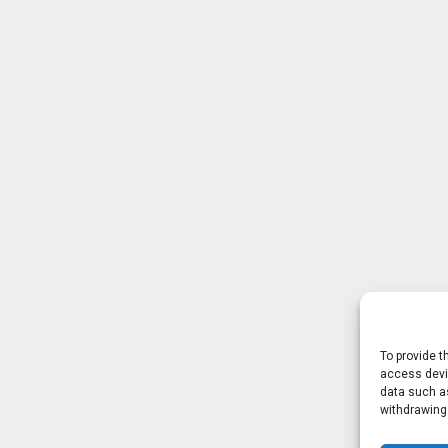
To provide t
access devic
data such as
withdrawing