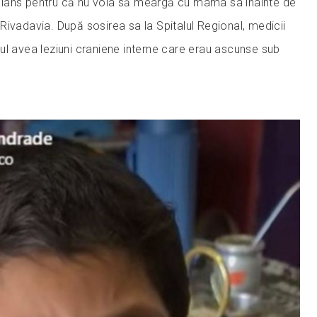
 a plâns pentru că nu voia să meargă cu mama sa înainte de
Rivadavia. După sosirea sa la Spitalul Regional, medicii
ul avea leziuni craniene interne care erau ascunse sub