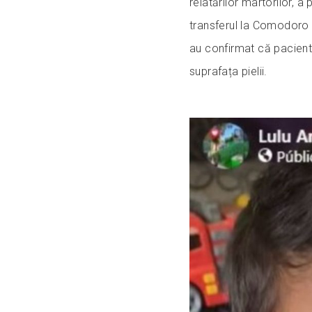
relatărilor martorilor,
transferul la Comodoro 
au confirmat că pacient
suprafața pielii.