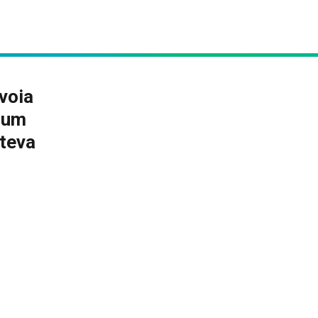
voia
cum
âteva