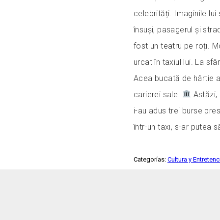
celebrități. Imaginile lu
însuși, pasagerul și str
fost un teatru pe roți. 
urcat în taxiul lui. La sf
Acea bucată de hârtie a
carierei sale.
Astăzi, 
i-au adus trei burse pre
într-un taxi, s-ar putea s
Categorías:
Cultura y Entreten