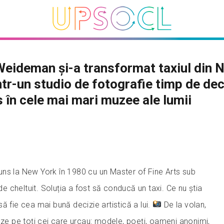
eideman și-a transformat taxiul din 
ntr-un studio de fotografie timp de dec
s în cele mai mari muzee ale lumii
s la New York în 1980 cu un Master of Fine Arts sub
 de cheltuit. Soluția a fost să conducă un taxi. Ce nu știa
ă fie cea mai bună decizie artistică a lui.
De la volan,
eze pe toți cei care urcau: modele, poeți, oameni anonimi,