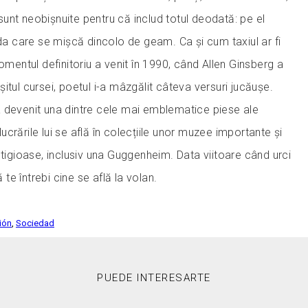
i sunt neobișnuite pentru că includ totul deodată: pe el
ada care se mișcă dincolo de geam. Ca și cum taxiul ar fi
Momentul definitoriu a venit în 1990, când Allen Ginsberg a
ârșitul cursei, poetul i-a mâzgălit câteva versuri jucăușe.
 devenit una dintre cele mai emblematice piese ale
lucrările lui se află în colecțiile unor muzee importante și
stigioase, inclusiv una Guggenheim. Data viitoare când urci
ă te întrebi cine se află la volan.
ción
,
Sociedad
PUEDE INTERESARTE