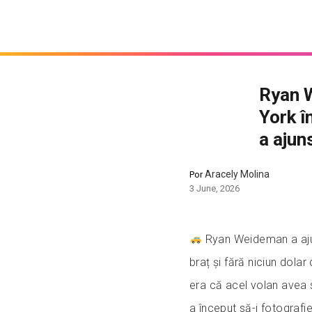
Ryan W
York î
a ajun
Aracely Molina
Por
3 June, 2026
Ryan Weideman a ajun
braț și fără niciun dolar
era că acel volan avea s
a început să-i fotografi