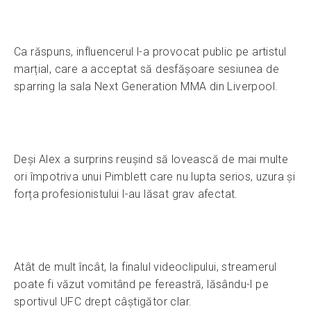
Ca răspuns, influencerul l-a provocat public pe artistul
marțial, care a acceptat să desfășoare sesiunea de
sparring la sala Next Generation MMA din Liverpool.
Deși Alex a surprins reușind să lovească de mai multe
ori împotriva unui Pimblett care nu lupta serios, uzura și
forța profesionistului l-au lăsat grav afectat.
Atât de mult încât, la finalul videoclipului, streamerul
poate fi văzut vomitând pe fereastră, lăsându-l pe
sportivul UFC drept câștigător clar.