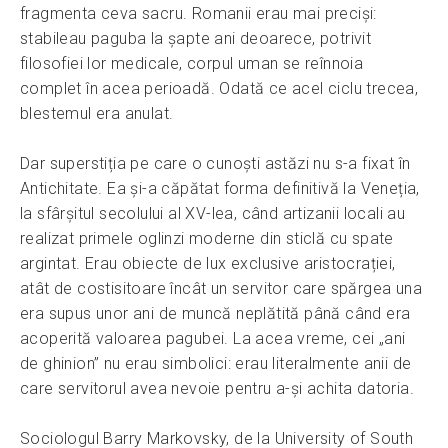
fragmenta ceva sacru. Romanii erau mai preciși:
stabileau paguba la șapte ani deoarece, potrivit
filosofiei lor medicale, corpul uman se reînnoia
complet în acea perioadă. Odată ce acel ciclu trecea,
blestemul era anulat.
Dar superstiția pe care o cunoști astăzi nu s-a fixat în
Antichitate. Ea și-a căpătat forma definitivă la Veneția,
la sfârșitul secolului al XV-lea, când artizanii locali au
realizat primele oglinzi moderne din sticlă cu spate
argintat. Erau obiecte de lux exclusive aristocrației,
atât de costisitoare încât un servitor care spărgea una
era supus unor ani de muncă neplătită până când era
acoperită valoarea pagubei. La acea vreme, cei „ani
de ghinion” nu erau simbolici: erau literalmente anii de
care servitorul avea nevoie pentru a-și achita datoria.
Sociologul Barry Markovsky, de la University of South