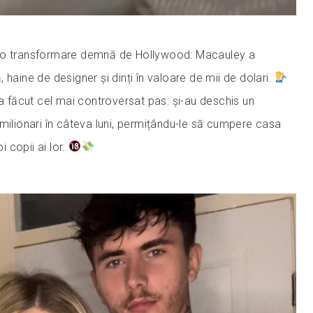
 o transformare demnă de Hollywood: Macauley a
 haine de designer și dinți în valoare de mii de dolari.
a făcut cel mai controversat pas: și-au deschis un
milionari în câteva luni, permițându-le să cumpere casa
oi copii ai lor.