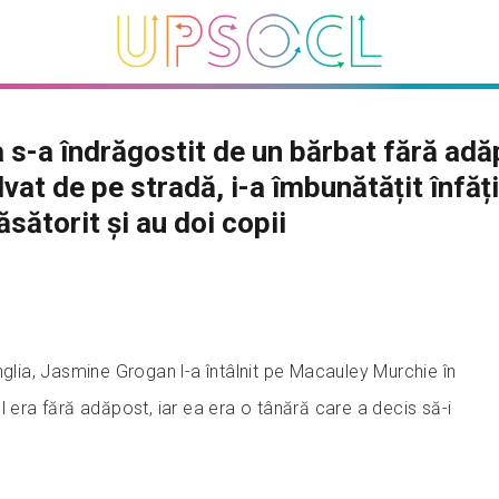
 s-a îndrăgostit de un bărbat fără adă
lvat de pe stradă, i-a îmbunătățit înfăț
ăsătorit și au doi copii
nglia, Jasmine Grogan l-a întâlnit pe Macauley Murchie în
l era fără adăpost, iar ea era o tânără care a decis să-i