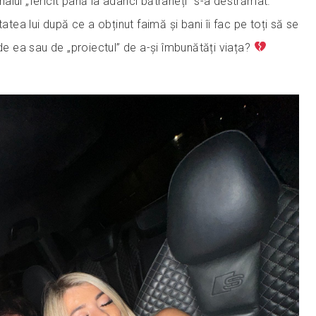
finalul „fericit până la adânci bătrâneți” s-a destrămat.
tatea lui după ce a obținut faimă și bani îi fac pe toți să se
 de ea sau de „proiectul” de a-și îmbunătăți viața?