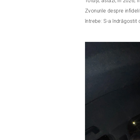
Totuși, astăzi, în 2026, 
Zvonurile despre infideli
întrebe: S-a îndrăgostit