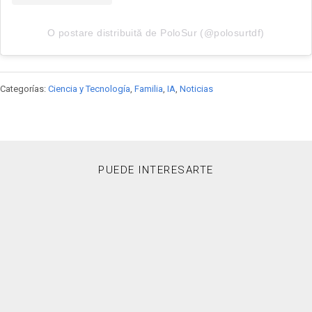
O postare distribuită de PoloSur (@polosurtdf)
Categorías:
Ciencia y Tecnología
,
Familia
,
IA
,
Noticias
PUEDE INTERESARTE