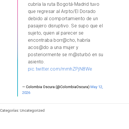
cubría la ruta Bogotá-Madrid tuvo
que regresar al Arpto/El Dorado
debido al comportamiento de un
pasajero disruptivo. Se supo que el
sujeto, quien al parecer se
encontraba borr@cho, habría
acos@do a una mujer y
posteriormente se m@sturbó en su
asiento.
pic.twitter.com/mmhZPjN8We
— Colombia Oscura (@ColombiaOscura)
May 12,
2026
Categorías: Uncategorized