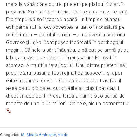
mers la vânătoare cu trei prieteni pe platoul Kizlan, în
provincia Samsun din Turcia. Totul era calm. Zi reușită.
Era timpul să se întoarcă acasă. În timp ce puneau
echipamentul la loc, povestea a luat o întorsătură pe
care nimeni — absolut nimeni — nu o avea în scenariu.
Gevrekoglu și-a lăsat pușca încărcată în portbagajul
mașinii. Câinele a sărit înăuntru, a călcat pe armă și, cu
laba, a apăsat pe trăgaci. Împușcătura l-a lovit în
stomac. A murit la fața locului. Unul dintre prietenii săi,
proprietarul puștii, a fost reținut ca suspect… și apoi
eliberat când a devenit clar că cel care a tras focul
avea patru picioare. Autoritățile au clasificat cazul
drept un accident. Presa turcă a numit-o „o șansă de
moarte de una la un milion”. Câinele, niciun comentariu.
Categorías:
IA
,
Medio Ambiente
,
Verde