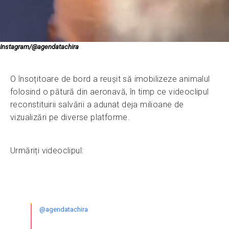
Instagram/@agendatachira
O însoțitoare de bord a reușit să imobilizeze animalul
folosind o pătură din aeronavă, în timp ce videoclipul
reconstituirii salvării a adunat deja milioane de
vizualizări pe diverse platforme.
Urmăriți videoclipul:
@agendatachira