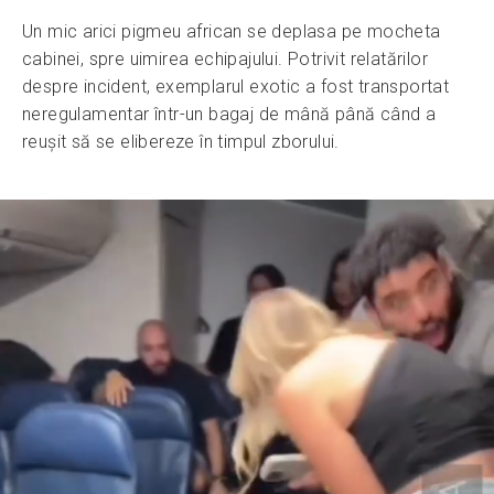
Un mic arici pigmeu african se deplasa pe mocheta
cabinei, spre uimirea echipajului. Potrivit relatărilor
despre incident, exemplarul exotic a fost transportat
neregulamentar într-un bagaj de mână până când a
reușit să se elibereze în timpul zborului.