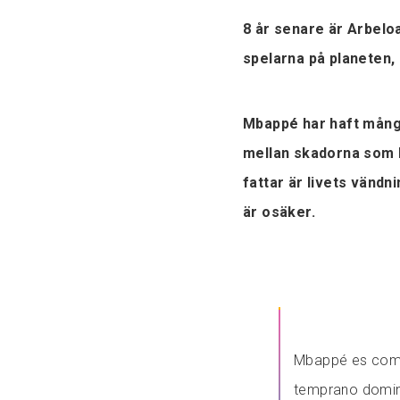
8 år senare är Arbelo
spelarna på planeten, 
Mbappé har haft mång
mellan skadorna som
fattar är livets vändn
är osäker.
Mbappé es como
temprano domin