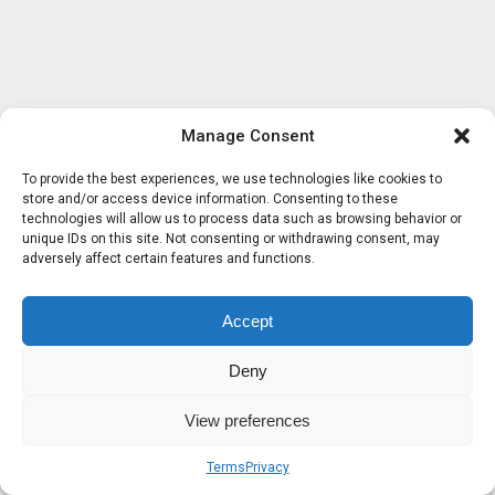
Manage Consent
To provide the best experiences, we use technologies like cookies to
store and/or access device information. Consenting to these
technologies will allow us to process data such as browsing behavior or
unique IDs on this site. Not consenting or withdrawing consent, may
adversely affect certain features and functions.
Accept
Deny
View preferences
Terms
Privacy
Sobre nosotros
Términos
Privacidad