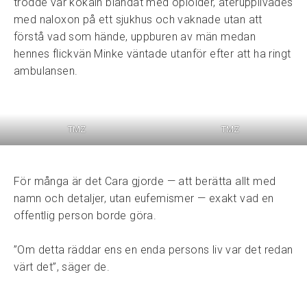
trodde var kokain blandat med opioider, återupplivades
med naloxon på ett sjukhus och vaknade utan att
förstå vad som hände, uppburen av män medan
hennes flickvän Minke väntade utanför efter att ha ringt
ambulansen.
TMZ
TMZ
För många är det Cara gjorde — att berätta allt med
namn och detaljer, utan eufemismer — exakt vad en
offentlig person borde göra.
”Om detta räddar ens en enda persons liv var det redan
värt det”, säger de.