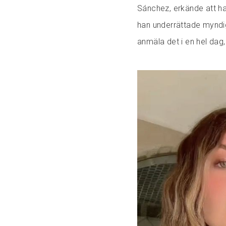
Sánchez, erkände att ha
han underrättade myndi
anmäla det i en hel dag,