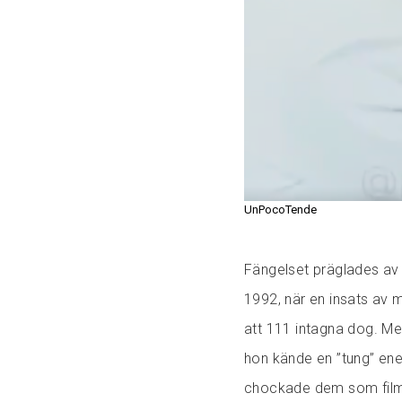
UnPocoTende
Fängelset präglades av
1992, när en insats av m
att 111 intagna dog. M
hon kände en ”tung” ene
chockade dem som fil