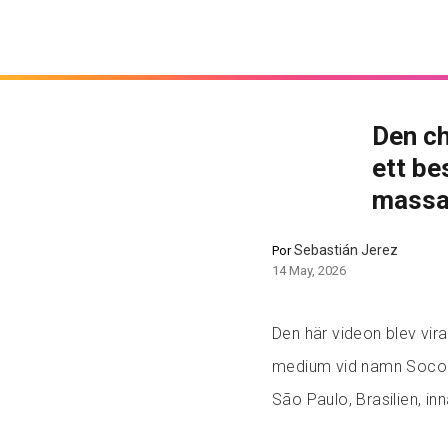
Den ch
ett be
massa
Sebastián Jerez
Por
14 May, 2026
Den här videon blev vir
medium vid namn Socorro
São Paulo, Brasilien, in