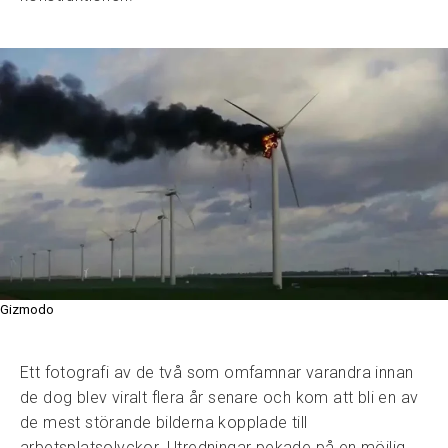
Gizmodo
Ett fotografi av de två som omfamnar varandra innan
de dog blev viralt flera år senare och kom att bli en av
de mest störande bilderna kopplade till
arbetsplatsolyckor. Utredningar pekade på en möjlig