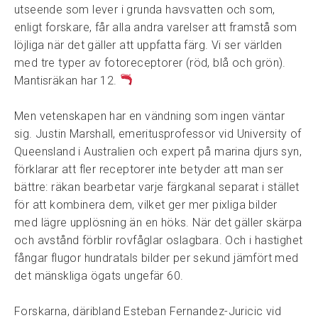
utseende som lever i grunda havsvatten och som,
enligt forskare, får alla andra varelser att framstå som
löjliga när det gäller att uppfatta färg. Vi ser världen
med tre typer av fotoreceptorer (röd, blå och grön).
Mantisräkan har 12.
Men vetenskapen har en vändning som ingen väntar
sig. Justin Marshall, emeritusprofessor vid University of
Queensland i Australien och expert på marina djurs syn,
förklarar att fler receptorer inte betyder att man ser
bättre: räkan bearbetar varje färgkanal separat i stället
för att kombinera dem, vilket ger mer pixliga bilder
med lägre upplösning än en höks. När det gäller skärpa
och avstånd förblir rovfåglar oslagbara. Och i hastighet
fångar flugor hundratals bilder per sekund jämfört med
det mänskliga ögats ungefär 60.
Forskarna, däribland Esteban Fernandez-Juricic vid