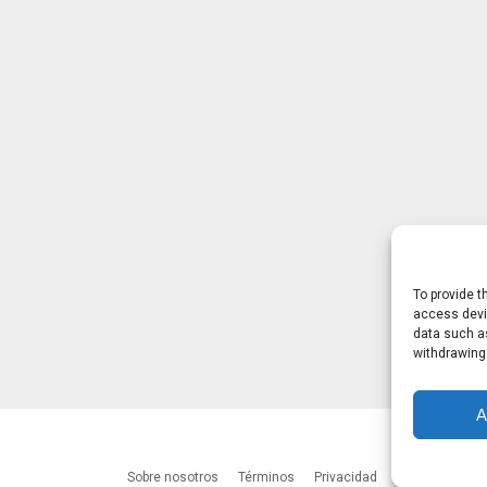
To provide t
access devic
data such as
withdrawing
A
Sobre nosotros
Términos
Privacidad