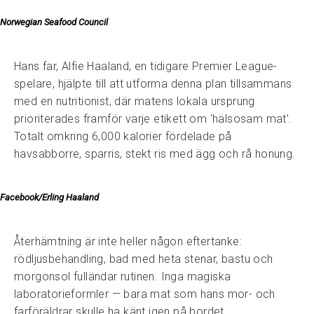
Norwegian Seafood Council
Hans far, Alfie Haaland, en tidigare Premier League-
spelare, hjälpte till att utforma denna plan tillsammans
med en nutritionist, där matens lokala ursprung
prioriterades framför varje etikett om ‘hälsosam mat’.
Totalt omkring 6,000 kalorier fördelade på
havsabborre, sparris, stekt ris med ägg och rå honung.
Facebook/Erling Haaland
Återhämtning är inte heller någon eftertanke:
rödljusbehandling, bad med heta stenar, bastu och
morgonsol fulländar rutinen. Inga magiska
laboratorieformler — bara mat som hans mor- och
farföräldrar skulle ha känt igen på bordet.