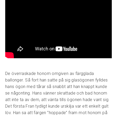
De överraskade honom omgiven av färgglada
ballonger. Så fort han satte på sig glasögonen fylldes
hans ögon med tårar så snabbt att han knappt kunde
se någonting. Hans vänner skrattade och bad honom
att inte ta av dem, att vänta tills ögonen hade vant sig.
Det första Fran tydligt kunde urskilja var ett enkelt gult
löv. Han sa att färgen ”hoppade” fram mot honom på