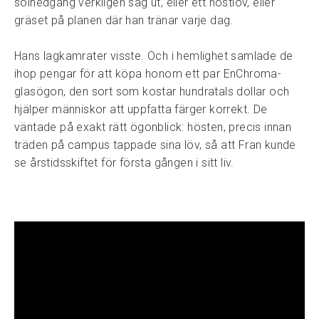
solnedgång verkligen såg ut, eller ett höstlöv, eller
gräset på planen där han tränar varje dag.
Hans lagkamrater visste. Och i hemlighet samlade de
ihop pengar för att köpa honom ett par EnChroma-
glasögon, den sort som kostar hundratals dollar och
hjälper människor att uppfatta färger korrekt. De
väntade på exakt rätt ögonblick: hösten, precis innan
träden på campus tappade sina löv, så att Fran kunde
se årstidsskiftet för första gången i sitt liv.