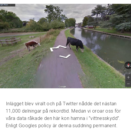
Inlägget blev viralt och på Twitter nådde det nästan
11,000 delningar på rekordtid. Medan vi oroar oss för
våra data råkade den här kon hamna i ”vittnesskydd”.
Enligt Googles policy är denna suddning permanent.