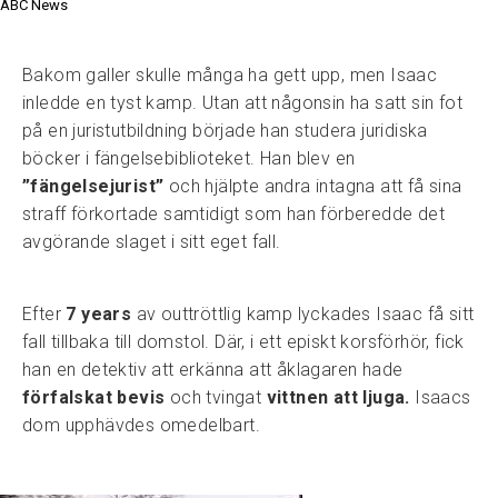
ABC News
Bakom galler skulle många ha gett upp, men Isaac
inledde en tyst kamp. Utan att någonsin ha satt sin fot
på en juristutbildning började han studera juridiska
böcker i fängelsebiblioteket. Han blev en
”fängelsejurist”
och hjälpte andra intagna att få sina
straff förkortade samtidigt som han förberedde det
avgörande slaget i sitt eget fall.
Efter
7 years
av outtröttlig kamp lyckades Isaac få sitt
fall tillbaka till domstol. Där, i ett episkt korsförhör, fick
han en detektiv att erkänna att åklagaren hade
förfalskat bevis
och tvingat
vittnen att ljuga.
Isaacs
dom upphävdes omedelbart.