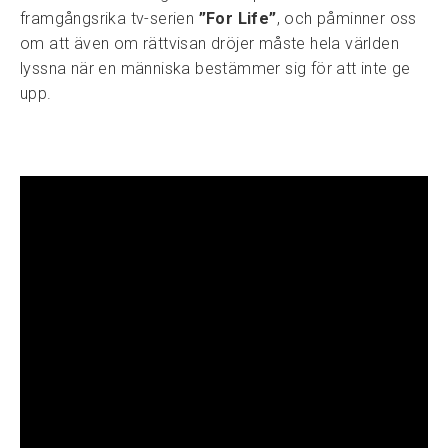
framgångsrika tv-serien
”For Life”
, och påminner oss
om att även om rättvisan dröjer måste hela världen
lyssna när en människa bestämmer sig för att inte ge
upp.