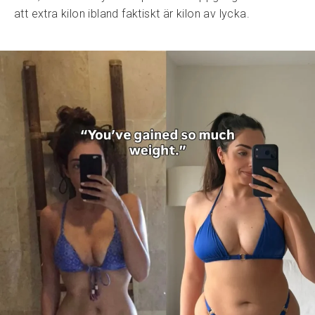
att extra kilon ibland faktiskt är kilon av lycka.