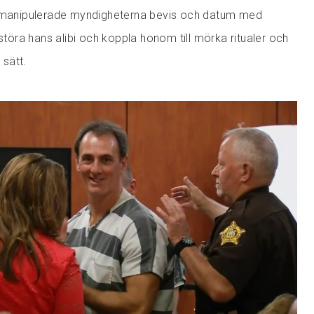
n manipulerade myndigheterna bevis och datum med
rstöra hans alibi och koppla honom till mörka ritualer och
 sätt.