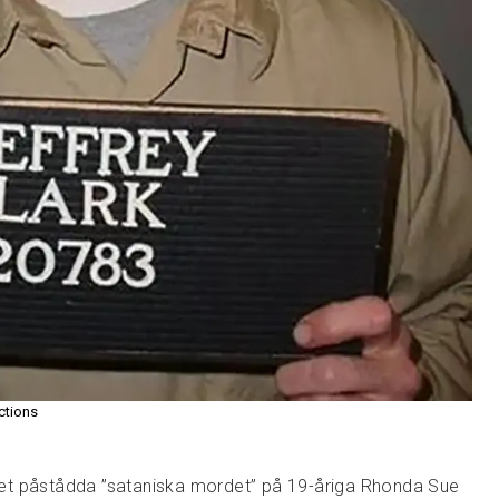
ctions
t påstådda ”sataniska mordet” på 19-åriga Rhonda Sue