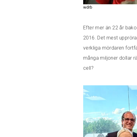
wdrb
Efter mer än 22 år bak
2016. Det mest uppröra
verkliga mördaren fortf
många miljoner dollar rä
cell?