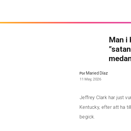
Man i 
”satan
medan 
Maried Díaz
Por
11 May, 2026
Jeffrey Clark har just v
Kentucky, efter att ha til
begick.