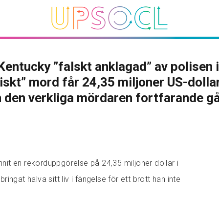
Kentucky ”falskt anklagad” av polisen i
iskt” mord får 24,35 miljoner US-dolla
den verkliga mördaren fortfarande går
unnit en rekorduppgörelse på 24,35 miljoner dollar i
lbringat halva sitt liv i fängelse för ett brott han inte