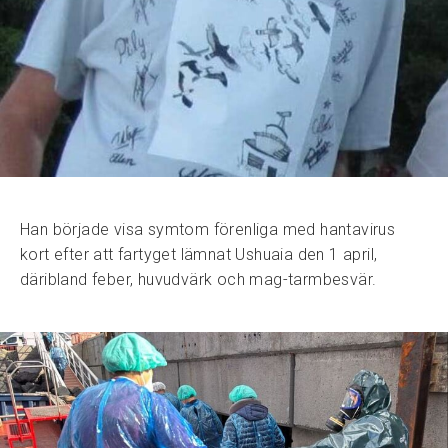
Han började visa symtom förenliga med hantavirus
kort efter att fartyget lämnat Ushuaia den 1 april,
däribland feber, huvudvärk och mag-tarmbesvär.