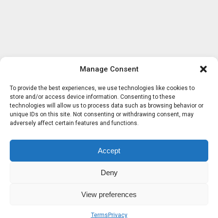
Manage Consent
To provide the best experiences, we use technologies like cookies to
store and/or access device information. Consenting to these
technologies will allow us to process data such as browsing behavior or
unique IDs on this site. Not consenting or withdrawing consent, may
adversely affect certain features and functions.
Accept
Deny
View preferences
Terms
Privacy
Sobre nosotros
Términos
Privacidad