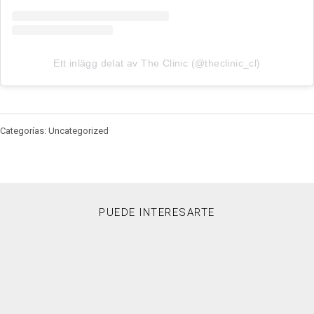
Ett inlägg delat av The Clinic (@theclinic_cl)
Categorías: Uncategorized
PUEDE INTERESARTE