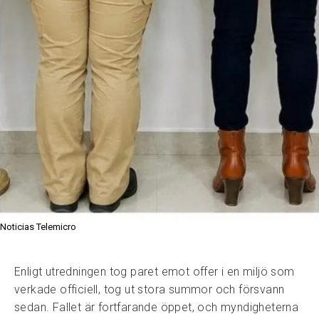
Noticias Telemicro
Enligt utredningen tog paret emot offer i en miljö som
verkade officiell, tog ut stora summor och försvann
sedan. Fallet är fortfarande öppet, och myndigheterna