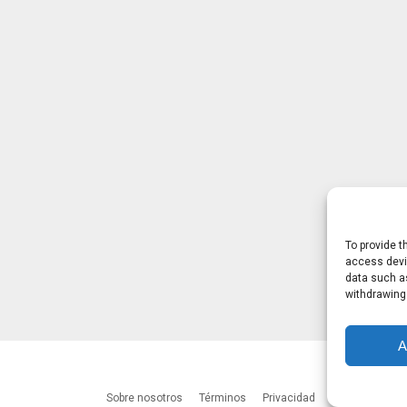
To provide t
access devic
data such as
withdrawing
A
Sobre nosotros
Términos
Privacidad