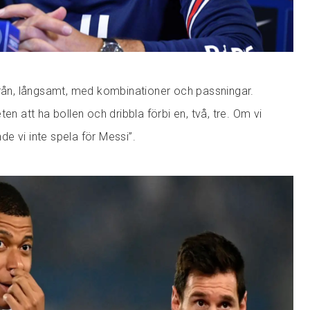
från, långsamt, med kombinationer och passningar.
en att ha bollen och dribbla förbi en, två, tre. Om vi
e vi inte spela för Messi”.