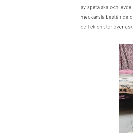
av spetälska och levde 
medkänsla bestämde de s
de fick en stor överrask