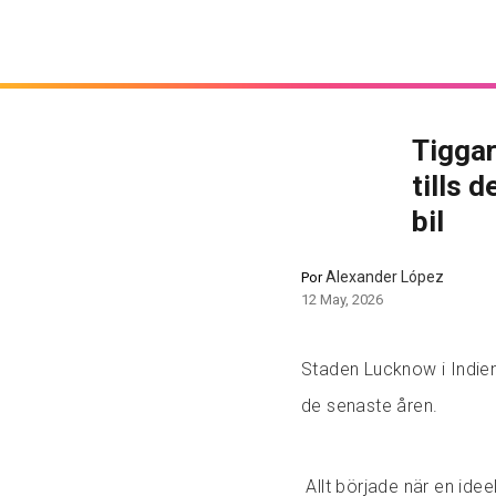
Tiggar
tills 
bil
Alexander López
Por
12 May, 2026
Staden Lucknow i Indie
de senaste åren.
Allt började när en ide