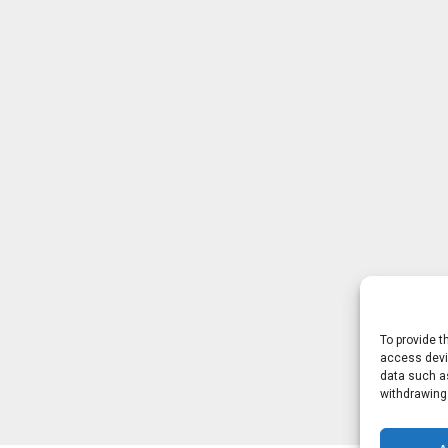
To provide t
access devic
data such as
withdrawing