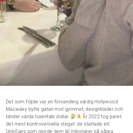
Det som följde var en förvandling värdig Hollywood:
Macauley bytte gatan mot gymmet, designkläder och
tänder värda tusentals dollar.
År 2022 tog paret
det mest kontroversiella steget: de startade ett
OnlyFans som gjorde dem till miljonärer på några