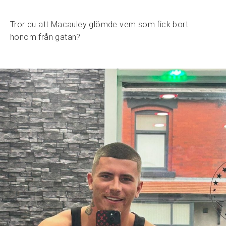
Tror du att Macauley glömde vem som fick bort
honom från gatan?