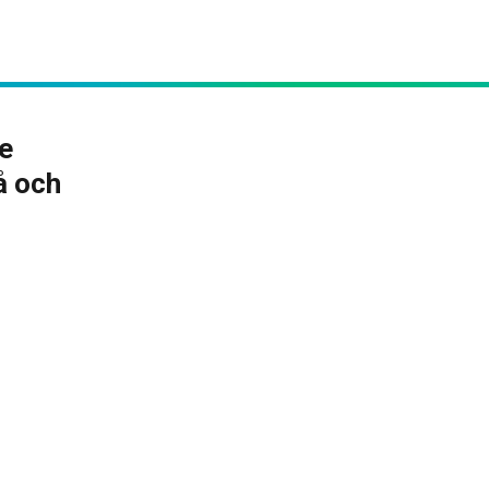
de
å och