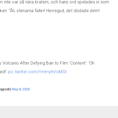
 inte var så nära kratern, och hans ord spelades in som
ken: ”Åh, stenarna faller! Herregud, det dödade dem!
by Volcano After Defying Ban to Film 'Content': 'Oh
ed!'
pic.twitter.com/YmmyhVoMSt
nypost)
May 8, 2026