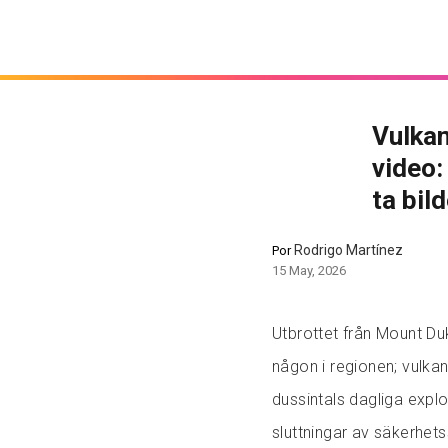
Vulkan
video:
ta bil
Rodrigo Martínez
Por
15 May, 2026
Utbrottet från Mount D
någon i regionen; vulka
dussintals dagliga explo
sluttningar av säkerhets