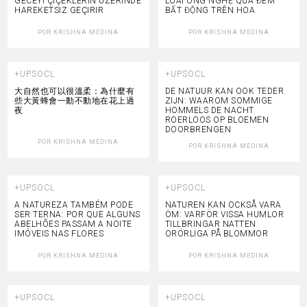
GECEYI ÇIÇEKLERIN ÜZERINDE
LOÀI ONG NGHỆ QUA ĐÊM
HAREKETSIZ GEÇIRIR
BẤT ĐỘNG TRÊN HOA
POR
KRISHNA MEDINA
POR
KRISHNA MEDINA
+UPSOCL
+UPSOCL
大自然也可以很溫柔：為什麼有
DE NATUUR KAN OOK TEDER
些大黃蜂會一動不動地在花上過
ZIJN: WAAROM SOMMIGE
夜
HOMMELS DE NACHT
ROERLOOS OP BLOEMEN
DOORBRENGEN
POR
KRISHNA MEDINA
POR
KRISHNA MEDINA
+UPSOCL
+UPSOCL
A NATUREZA TAMBÉM PODE
NATUREN KAN OCKSÅ VARA
SER TERNA: POR QUE ALGUNS
ÖM: VARFÖR VISSA HUMLOR
ABELHÕES PASSAM A NOITE
TILLBRINGAR NATTEN
IMÓVEIS NAS FLORES
ORÖRLIGA PÅ BLOMMOR
POR
KRISHNA MEDINA
POR
KRISHNA MEDINA
+UPSOCL
+UPSOCL