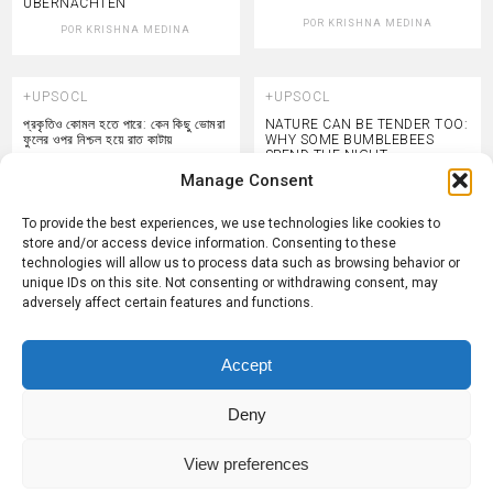
ÜBERNACHTEN
POR
KRISHNA MEDINA
POR
KRISHNA MEDINA
+UPSOCL
+UPSOCL
প্রকৃতিও কোমল হতে পারে: কেন কিছু ভোমরা
NATURE CAN BE TENDER TOO:
ফুলের ওপর নিশ্চল হয়ে রাত কাটায়
WHY SOME BUMBLEBEES
SPEND THE NIGHT
MOTIONLESS ON FLOWERS
Manage Consent
POR
KRISHNA MEDINA
POR
KRISHNA MEDINA
To provide the best experiences, we use technologies like cookies to
store and/or access device information. Consenting to these
technologies will allow us to process data such as browsing behavior or
+UPSOCL
+UPSOCL
unique IDs on this site. Not consenting or withdrawing consent, may
LA NATURE PEUT AUSSI ÊTRE
LA NATURALEZA TAMBIÉN
adversely affect certain features and functions.
TENDRE : POURQUOI
PUEDE SER TIERNA: POR QUÉ
CERTAINS BOURDONS
ALGUNOS ABEJORROS PASAN
PASSENT LA NUIT IMMOBILES
LA NOCHE INMÓVILES SOBRE
SUR DES FLEURS
LAS FLORES
Accept
POR
KRISHNA MEDINA
POR
KRISHNA MEDINA
Deny
View preferences