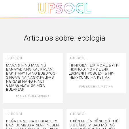
Artículos sobre:
ecología
+UPSOCL
+UPSOCL
MAAARI RING MAGING
ПРИРОДА ТЕЖ МОЖЕ БУТИ
BANAYAD ANG KALIKASAN:
НІЖНОЮ: ЧОМУ ДЕЯКІ
BAKIT MAY ILANG BUBUYOG-
ДЖМЕЛІ ПРОВОДЯТЬ НІЧ
SINGAW NA NAGPAPALIPAS
НЕРУХОМО НА КВІТАХ
NG GABI NANG HINDI
GUMAGALAW SA MGA
POR
KRISHNA MEDINA
BULAKLAK
POR
KRISHNA MEDINA
+UPSOCL
+UPSOCL
DOĞA DA ŞEFKATLI OLABILIR:
THIÊN NHIÊN CŨNG CÓ THỂ
BAZI BOMBUS ARILARI NEDEN
DỊU DÀNG: VÌ SAO MỘT SỐ