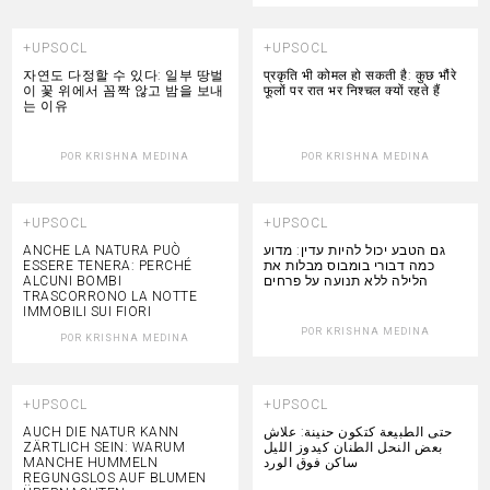
+UPSOCL
+UPSOCL
자연도 다정할 수 있다: 일부 땅벌
प्रकृति भी कोमल हो सकती है: कुछ भौंरे
이 꽃 위에서 꼼짝 않고 밤을 보내
फूलों पर रात भर निश्चल क्यों रहते हैं
는 이유
POR
KRISHNA MEDINA
POR
KRISHNA MEDINA
+UPSOCL
+UPSOCL
ANCHE LA NATURA PUÒ
גם הטבע יכול להיות עדין: מדוע
ESSERE TENERA: PERCHÉ
כמה דבורי בומבוס מבלות את
ALCUNI BOMBI
הלילה ללא תנועה על פרחים
TRASCORRONO LA NOTTE
IMMOBILI SUI FIORI
POR
KRISHNA MEDINA
POR
KRISHNA MEDINA
+UPSOCL
+UPSOCL
AUCH DIE NATUR KANN
حتى الطبيعة كتكون حنينة: علاش
ZÄRTLICH SEIN: WARUM
بعض النحل الطنان كيدوز الليل
MANCHE HUMMELN
ساكن فوق الورد
REGUNGSLOS AUF BLUMEN