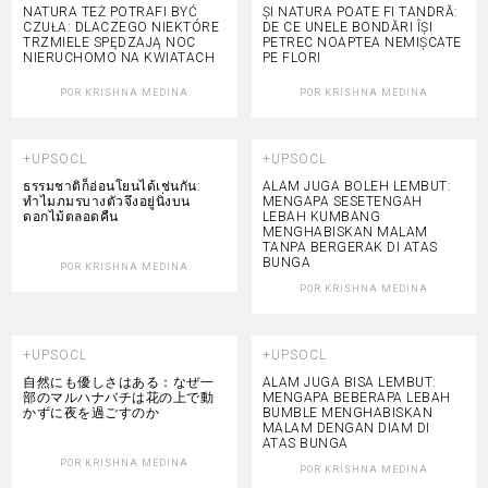
NATURA TEŻ POTRAFI BYĆ
ȘI NATURA POATE FI TANDRĂ:
CZUŁA: DLACZEGO NIEKTÓRE
DE CE UNELE BONDĂRI ÎȘI
TRZMIELE SPĘDZAJĄ NOC
PETREC NOAPTEA NEMIȘCATE
NIERUCHOMO NA KWIATACH
PE FLORI
POR
KRISHNA MEDINA
POR
KRISHNA MEDINA
+UPSOCL
+UPSOCL
ธรรมชาติก็อ่อนโยนได้เช่นกัน:
ALAM JUGA BOLEH LEMBUT:
ทำไมภมรบางตัวจึงอยู่นิ่งบน
MENGAPA SESETENGAH
ดอกไม้ตลอดคืน
LEBAH KUMBANG
MENGHABISKAN MALAM
TANPA BERGERAK DI ATAS
BUNGA
POR
KRISHNA MEDINA
POR
KRISHNA MEDINA
+UPSOCL
+UPSOCL
自然にも優しさはある：なぜ一
ALAM JUGA BISA LEMBUT:
部のマルハナバチは花の上で動
MENGAPA BEBERAPA LEBAH
かずに夜を過ごすのか
BUMBLE MENGHABISKAN
MALAM DENGAN DIAM DI
ATAS BUNGA
POR
KRISHNA MEDINA
POR
KRISHNA MEDINA