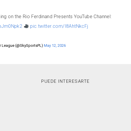
ng on the Rio Ferdinand Presents YouTube Channel:
wpJm0Npk2
pic.twitter.com/I8AhtNkcFj
er League (@SkySportsPL)
May 12, 2026
PUEDE INTERESARTE