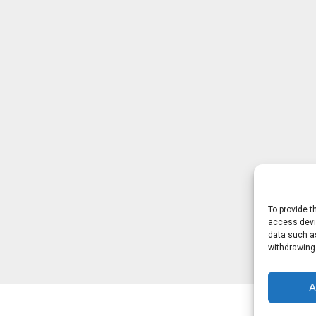
To provide t
access devic
data such as
withdrawing
A