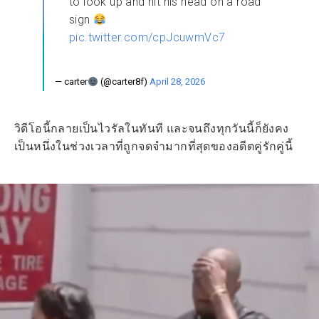
to look up and hit his head on a road
sign
pic.twitter.com/cpJcuwmVc7
— carter
(@carter8f)
April 28, 2026
วิดีโอนี้กลายเป็นไวรัลในทันที และจนถึงทุกวันนี้ก็ยังคง
เป็นหนึ่งในช่วงเวลาที่ถูกจดจำมากที่สุดของอดีตคู่รักคู่นี้