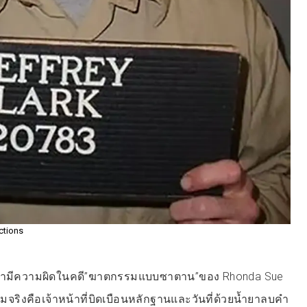
ctions
ินว่ามีความผิดในคดี”ฆาตกรรมแบบซาตาน”ของ Rhonda Sue
ามจริงคือเจ้าหน้าที่บิดเบือนหลักฐานและวันที่ด้วยน้ำยาลบคำ