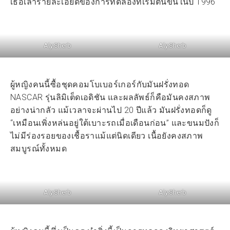
เธอเล่ารายละเอียดของการทดลองที่เริ่มต้นขึ้นในปี 1996
Aly.Sherb
Aly.Sherb
ผู้หญิงคนนี้ซื้อชุดคอมโบเบอร์เกอร์กับมันฝรั่งทอด
NASCAR รุ่นลิมิเต็ดเอดิชัน และผลลัพธ์ก็คือมันคงสภาพ
อย่างน่ากลัว แม้เวลาจะผ่านไป 20 ปีแล้ว มันฝรั่งทอดก็ดู
“เหมือนเพิ่งหล่นอยู่ใต้เบาะรถเมื่อเดือนก่อน” และขนมปังก็
ไม่มีร่องรอยของเชื้อราแม้แต่นิดเดียว เนื้อยังคงสภาพ
สมบูรณ์ทั้งหมด
Aly.Sherb
Aly.Sherb