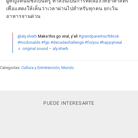
ผู้หญิงคนนี้ซึ่งเป็นครู ทำสิ่งนี้เป็นการทดลองวิทยาศาสตร์
เพื่อแสดงให้เห็นว่าเวลาผ่านไปสำหรับทุกคน ยกเว้น
อาหารจานด่วน
@aly.sherb
Make this go viral, y’all
#grandparentsoftiktok
#mcdonalds
#fyp
#decadechallenge
#foryou
#happymeal
♬ original sound – aly.sherb
Categorías:
Cultura y Entretención
,
Mundo
PUEDE INTERESARTE