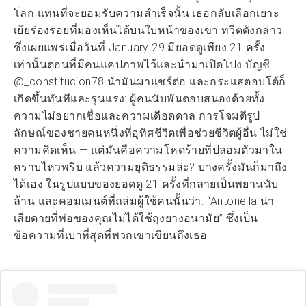
โลก แทนที่จะยอมรับความสำเร็จนั้น เธอกลับเลือกเยาะ
เย้ยร่องรอยที่มองเห็นได้บนใบหน้าของเขา ทวีตดังกล่าว
ซึ่งเผยแพร่เมื่อวันที่ January 29 มียอดดูเพียง 21 ครั้ง
เท่านั้นตอนที่มีคนแคปภาพไว้และนำมาเปิดโปง บัญชี
@_constitucion78 นำมันมาแชร์ต่อ และกระแสตอบโต้ก็
เกิดขึ้นทันทีและรุนแรง: ผู้คนนับพันตอบสนองด้วยทั้ง
ความไม่อยากเชื่อและความเดือดดาล การโจมตีรูป
ลักษณ์ของชายคนหนึ่งที่อุทิศชีวิตเพื่อช่วยชีวิตผู้อื่น ไม่ใช่
ความคิดเห็น — แต่มันคือความโหดร้ายที่ปลอมตัวมาใน
คราบไหวพริบ แล้วความยุติธรรมล่ะ? บางครั้งมันก็มาถึง
ได้เอง ในรูปแบบของยอดดู 21 ครั้งที่กลายเป็นพยานนับ
ล้าน และคอมเมนต์ที่ถล่มผู้ใช้คนนั้นว่า: “Antonella น่า
เสียดายที่พ่อของคุณไม่ได้ใช้ถุงยางอนามัย” ซึ่งเป็น
ข้อความที่เบาที่สุดที่พวกเขาเขียนถึงเธอ