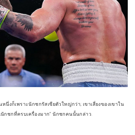
นหนึ่งก็เพราะนักชกรัสเซียตัวใหญ่กว่า; เขาเสี่ยงของเขาใน
็นนักชกที่ครบเครื่องมาก” นักชกคนนั้นกล่าว.