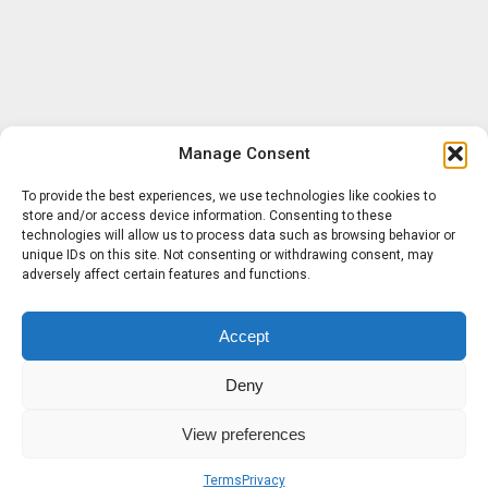
Manage Consent
To provide the best experiences, we use technologies like cookies to
store and/or access device information. Consenting to these
technologies will allow us to process data such as browsing behavior or
unique IDs on this site. Not consenting or withdrawing consent, may
adversely affect certain features and functions.
Accept
Deny
View preferences
Terms
Privacy
Sobre nosotros
Términos
Privacidad