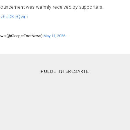
nouncement was warmly received by supporters.
m/iz6JDKeQwm
News (@SleeperFootNews)
May 11, 2026
PUEDE INTERESARTE