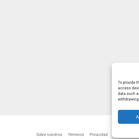
To provide t
access devic
data such as
withdrawing
A
Sobre nosotros
Términos
Privacidad