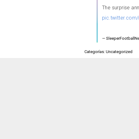
The surprise an
pic.twitter.co
— SleeperFootball
Categorías: Uncategorized