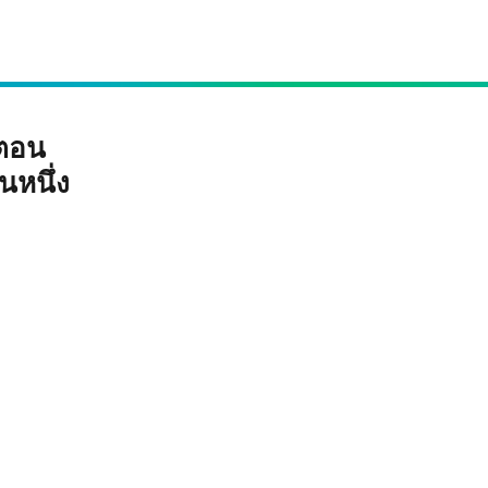
จตอน
นหนึ่ง