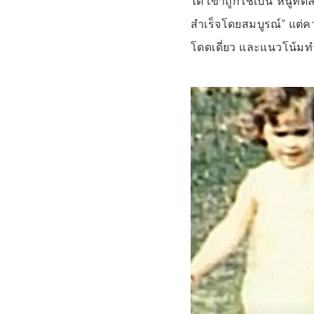
ได้ เขาถูกใช้เป็น”หนู
สำเร็จโดยสมบูรณ์” แต่
โดดเดี่ยว และแนวโน้มทำ