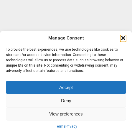
Manage Consent
To provide the best experiences, we use technologies like cookies to
store and/or access device information. Consenting to these
technologies will allow us to process data such as browsing behavior or
unique IDs on this site. Not consenting or withdrawing consent, may
adversely affect certain features and functions.
Accept
Deny
View preferences
Terms
Privacy
Sobre nosotros
Términos
Privacidad